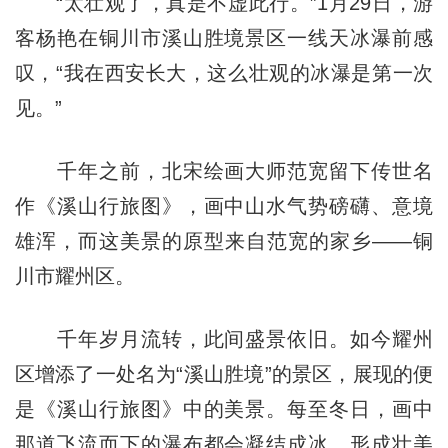
“太壮观了，真是不虚此行。”1月29日，游
客杨艳在铜川市溪山胜境景区一线天冰瀑前感
叹，“我在西安长大，这么壮观的冰瀑是第一次
见。”
千年之前，北宋绘画大师范宽留下传世名
作《溪山行旅图》，画中山水气势磅礴、意境
雄浑，而这美景的原型来自范宽的家乡——铜
川市耀州区。
千年岁月流转，此间盛景依旧。如今耀州
区增添了一处名为“溪山胜境”的景区，展现的便
是《溪山行旅图》中的美景。每至冬日，画中
那道飞流而下的瀑布都会凝结成冰，形成壮美