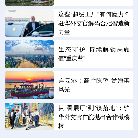
这些“超级工厂”有何魔力？
驻华外交官解码合肥智造新
力量
生态守护 持续解锁高颜
值“重庆蓝”
连云港：高空瞭望 赏海滨
风光
从“看展厅”到“谈落地”：驻
华外交官在皖抛出合作橄榄
枝