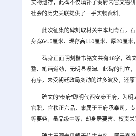
实物遗存，此碑不仅填补了秦府内官文物研
社会的历史关联提供了一手实物资料。
此次征集的碑刻取材关中本地青石，石料
身宽64.5厘米、现存高110厘米、厚20
碑身正面阴刻楷书铭文共有18字，碑文“
整、笔画遒劲，无明显漫漶。此碑的刊立，
有序，未受朝廷政局变动的过多波及，还原
碑文的“秦府”即明代西安秦王府，为明太
官职，官秩正六品，隶属于王府承奉司，专
等要务，虽品级中等，却身居要害、权责关