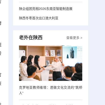
方
陕企组团亮相2026东南亚智能制造展
陕西冬枣首次出口澳大利亚
碑
老外在陕西
查看更多 >
规
转
官
查
克罗地亚教师维塔：愿做文化交流的“筑桥
人”