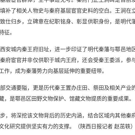
层宦官群体，生平事迹无考。秦府门正王涧碑是目前
填补了相关人物史与秦府基层宦官史料的空白。王涧在
致仕归乡，立碑意在纪职铭身、彰显供职身份，是明代
特征。
安城内秦王府旧址，进一步印证了明代秦藩与鄠邑地
秦府宦官并非仅供职于城内王府，还会受秦王委派，参
工作，成为秦藩势力向基层延伸的重要纽带。
交通要隘，更是历代秦王置办庄田、祭田及相关产业
藏，是鄠邑区田野文物保护、馆藏文物提质的重要成果。
，将深挖该文物背后的历史内涵，结合区域内其他秦
文化研究提供坚实有力的支撑。（陕西日报记者 赵茁轶