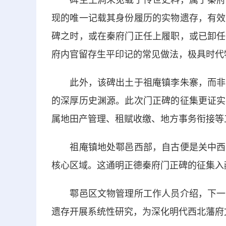
碑主王涧未见载于传世史料，属于秦府基
现的唯一记载其身份履历的实物遗存，有效
碑之时，或在秦府门正任上履职，或已卸任
府内官留存生平印记的常见做法，极具时代
此外，该碑出土于祖庵镇李朱寨，而非西
的深厚历史渊源。此次门正碑的征集更证实
属地田产管理、租赋收缴、地方事务衔接等
祖庵镇地处鄠邑西部，自古便是关中西部
核心区域。这通明正德秦府门正碑的征集入
鄠邑区文物管理所工作人员介绍，下一步
遗存开展系统性研究，为深化明代西北藩府