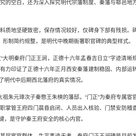
究的空白，还为深入探究明代宗藩制度、秦藩与鄠邑地
质地坚硬致密，保存情况较好，仅碑身下部有残损。
厘米，形制简约规整，是明代中晚期衙署职官碑的典型样式。
大明秦府门正王涧，正德十六年孟春吉日立”字迹清晰
有力印证了正德十六年正月西安秦藩建制稳固、内部运
了明代中后期西北藩府的真实情况。
祖朱元璋次子秦愍王朱樉的藩邸。“门正”为秦府专属宦
职掌管王府四门晨昏启闭、人员出入核验、门禁安防稽
键，是守护秦王府安全的核心内官。