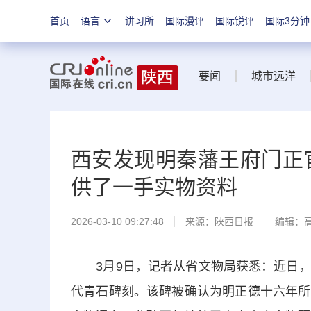
首页
语言
讲习所
国际漫评
国际锐评
国际3分钟
要闻
城市远洋
西安发现明秦藩王府门正
供了一手实物资料
2026-03-10 09:27:48
来源：
陕西日报
编辑：
3月9日，记者从省文物局获悉：近日，
代青石碑刻。该碑被确认为明正德十六年所