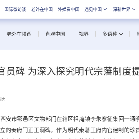
国际微访谈
老外在中国
外媒看中国
遇见中国
深耕世界
老外在陕西
直观中国
视界
多语种
官员碑 为深入探究明代宗藩制度
高岗
西安市鄠邑区文物部门在辖区祖庵镇李朱寨征集回一通
立的秦府门正王涧碑。作为明代秦藩王府内官建制的珍