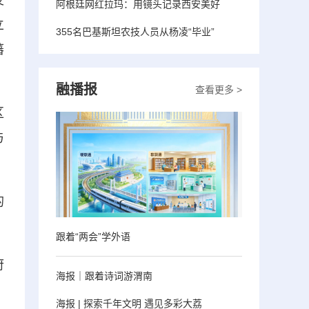
发
阿根廷网红拉玛：用镜头记录西安美好
立
355名巴基斯坦农技人员从杨凌“毕业”
藩
融播报
查看更多 >
区
与
的
跟着“两会”学外语
府
海报｜跟着诗词游渭南
）
海报 | 探索千年文明 遇见多彩大荔