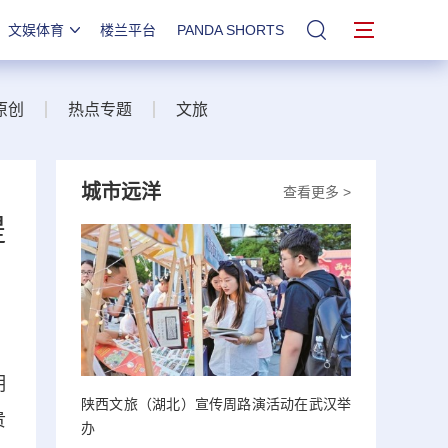
文娱体育
楼兰平台
PANDA SHORTS
站内搜索
原创
热点专题
文旅
城市远洋
查看更多 >
提
明
陕西文旅（湖北）宣传周路演活动在武汉举
贵
办