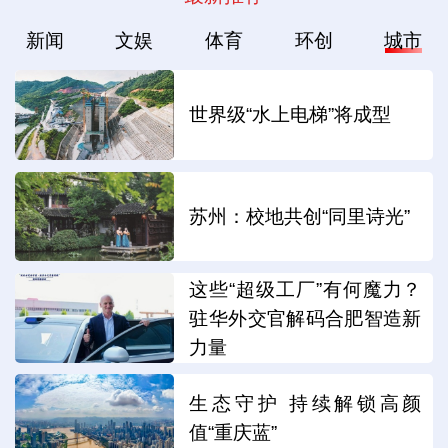
新闻
文娱
体育
环创
城市
世界级“水上电梯”将成型
苏州：校地共创“同里诗光”
这些“超级工厂”有何魔力？
驻华外交官解码合肥智造新
力量
生态守护 持续解锁高颜
值“重庆蓝”