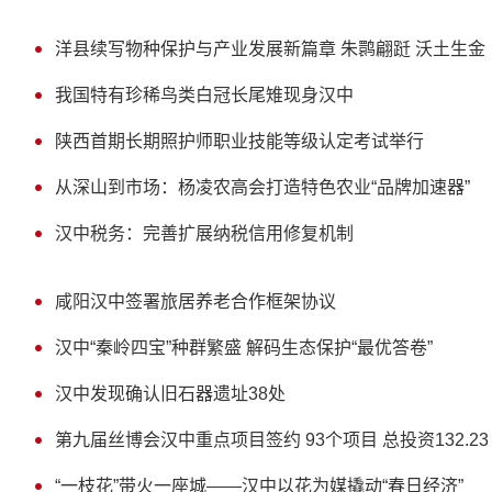
洋县续写物种保护与产业发展新篇章 朱鹮翩跹 沃土生金
我国特有珍稀鸟类白冠长尾雉现身汉中
陕西首期长期照护师职业技能等级认定考试举行
从深山到市场：杨凌农高会打造特色农业“品牌加速器”
汉中税务：完善扩展纳税信用修复机制
咸阳汉中签署旅居养老合作框架协议
汉中“秦岭四宝”种群繁盛 解码生态保护“最优答卷”
汉中发现确认旧石器遗址38处
第九届丝博会汉中重点项目签约 93个项目 总投资132.23
“一枝花”带火一座城——汉中以花为媒撬动“春日经济”