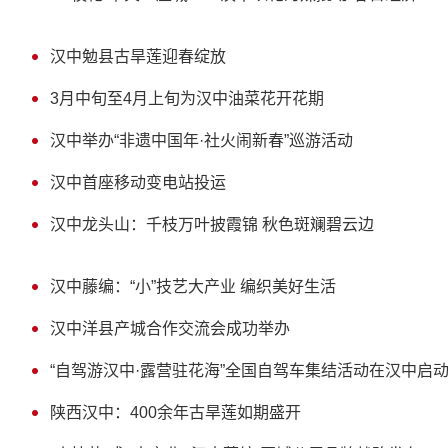
汉中勉县古旱莲迎春绽放
3月中旬至4月上旬为汉中油菜花开花期
汉中举办“非遗中国年·社火闹新春”巡游活动
汉中首座移动变电站投运
汉中龙头山：千枝万叶披霞锦 秋色斑斓碧云边
汉中藤编：“小”技艺大产业 编织美好生活
汉中洋县产城合作交流会成功举办
“自驾游汉中·露营驻花海”全国自驾车集结活动在汉中启
陕西汉中：400余年古旱莲如期盛开