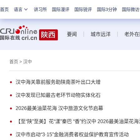
首页
语言
讲习所
国际漫评
国际锐评
国际3分钟
国际微访
要闻
城市远洋
老外在
首页
> 汉中
汉中海关靠前服务助陕南茶叶出口大增
汉中发现已知最古老环节动物实体化石
2026最美油菜花海 汉中旅游文化节启幕
【至“陕”至美】花“漾”秦巴 “香”约汉中 2026最美油菜
汉中市启动“3·15”金融消费者权益保护教育宣传活动