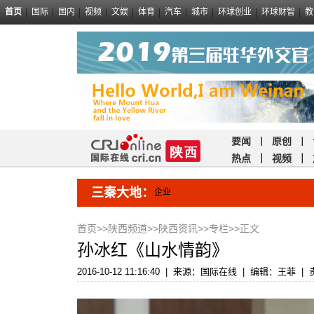
首页
国际
国内
视频
文娱
体育
汽车
城市
环球创业
环球财智
教
要闻
｜
原创
｜
热点
｜
视频
｜
三秦大地：
企业
首页
>>
陕西频道
>>
陕西资讯
>>
专栏
>>正文
孙冰红《山水情韵》
2016-10-12 11:16:40
|
来源：国际在线
|
编辑：王菲
|