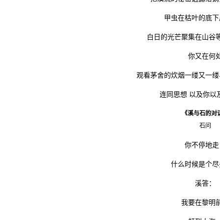
甲虫在枯叶的底下
白日的光芒聚集在山谷
你又在何
观看茅舍的炊烟一缕又一缕
连同思想 以及你以
《溪与石的对
石问
你不停地走
什么时候是个尽
溪答：
我要在黎明