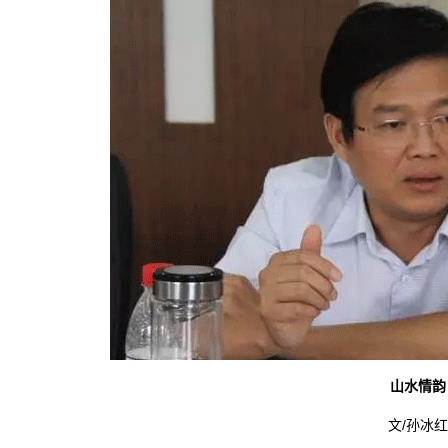
山水情韵
文/孙冰红