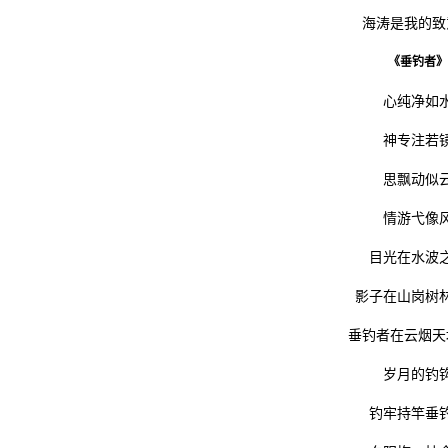
海涛是我的致
《垂钓者》
心纯净如
神专注若
思飘动似
情游弋像
目光在水波
影子在山岗树
垂钓者在云烟天
岁月的钓
钓牢持竿垂