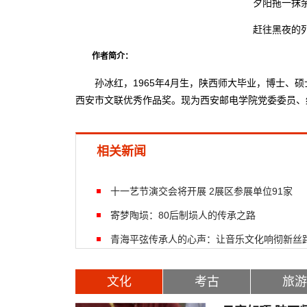
夕阳拖一抹
赶往黑夜的
作者简介：
孙冰红，1965年4月生，陕西师大毕业，博士、硕
西安市文联优秀作品奖。现为西安邮电学院党委委员、
相关新闻
十一艺节演交会将开展 2展区参展单位91家
寄梦陶埙：80后制埙人的传承之路
青海平弦传承人的心声：让音乐文化响彻新丝
文化
考古
旅游