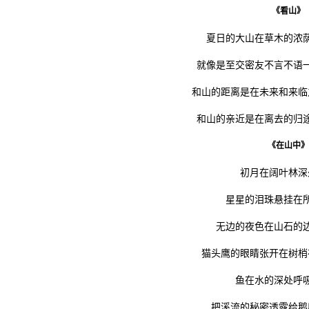
《看山》
夏日的大山在草木的浓
就像是至交密友不言不语
和山的距离是在未来和来临
和山的亲近是在离去的归
《在山中》
初月在阔叶林深
星星的泪珠悬挂在
无边的夜色在山石的
猫头鹰的眼睛张开在树梢
鱼在水的深处呼
把溪流的秘密透露给鹅