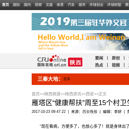
首页
国际
国内
视频
文娱
体育
汽车
城市
环球创业
环球财智
教
要闻
｜
原创
｜
热点
｜
视频
｜
三秦大地：
企业
首页
>>
陕西频道
>>
陕西资讯
>>
西安
>>正文
雁塔区“健康帮扶”周至15个村卫
2017-10-23 09:47:22
|
来源：
西安晚报
|
编辑：李妍
|
“现在看病，方便多了，也放心多了！就是身体出了