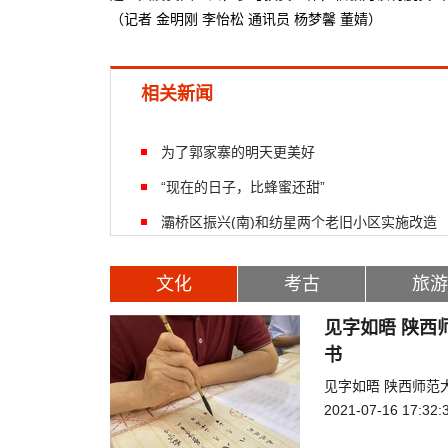
（记者 金明刚 李怡松 通讯员 杨梦馨 董婧）
相关新闻
为了郭家寨的明天更美好
“现在的日子，比蜂蜜还甜”
灞桥区振兴(南)和纺星两个老旧小区实施改造
文化
考古
旅游
见字如晤 陕西
书
见字如晤 陕西师范
2021-07-16 17:32: