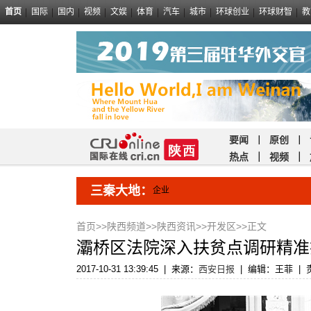
首页
国际
国内
视频
文娱
体育
汽车
城市
环球创业
环球财智
教
要闻
｜
原创
｜
热点
｜
视频
｜
三秦大地：
企业
首页
>>
陕西频道
>>
陕西资讯
>>
开发区
>>正文
灞桥区法院深入扶贫点调研精准
2017-10-31 13:39:45
|
来源：
西安日报
|
编辑：王菲
|