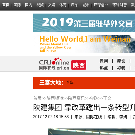
首页
国际
国内
视频
文娱
体育
汽车
城市
环球创业
环球财智
教
要闻
｜
原创
｜
热点
｜
视频
｜
三秦大地：
企业
首页
>>
陕西频道
>>
陕西资讯
>>
金融
>>正文
陕建集团 靠改革蹚出一条转型
2017-12-02 18:15:53
|
来源：国际在线
|
编辑：李妍
|