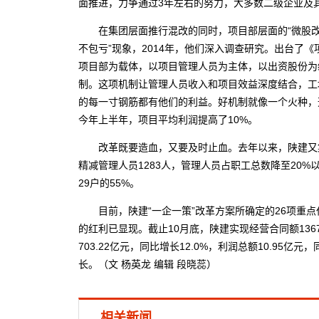
面推进，力争通过3年左右的努力，大多数二级企业及
在集团层面推行混改的同时，项目部层面的“微股改”
不包亏”现象，2014年，他们深入调查研究。出台了
项目部为载体，以项目管理人员为主体，以出资股份为
制。这项机制让管理人员收入和项目效益深度结合，工
的每一寸钢筋都有他们的利益。好机制就像一个火种，
今年上半年，项目平均利润提高了10%。
改革既要造血，又要及时止血。去年以来，陕建又集中
精减管理人员1283人，管理人员占职工总数降至20%
29户的55%。
目前，陕建“一企一策”改革方案所确定的26项重点
的红利已显现。截止10月底，陕建实现经营合同额1367.
703.22亿元，同比增长12.0%，利润总额10.95亿
长。（文 杨英龙 编辑 段晓蕊）
相关新闻