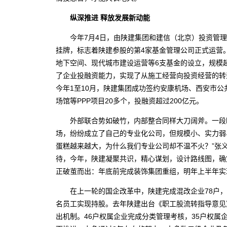
纵深推进 释放发展新动能
今年7月4日，由陕建集团和建信（北京）投资管理
挂牌，标志着陕建参股的第4家基金管理公司正式运营
地下空间、现代城市建设运营等6支基金的设立，规模超
了企业投融资能力，实现了从施工经营向投资经营的转
今年1至10月，陕建集团成功签约安康机场、西安市
场馆等PPP项目20多个，投融资超过200亿元。
外部联合势如破竹，内部整合同样大刀阔斧。一段时
场，纷纷成立了自己的专业化公司，但规模小、实力弱
蛋糕越来越大，为什么我们专业公司却不温不火？”张
待，今年，陕建凝聚共识，精心谋划，设计路线图，确
正破茧而出：年底前完成装饰集团重组，明年上半
在上一轮的国企改革中，陕建完成混改企业78户，占权
名员工实现持股。去年陕建出台《职工股流转指导意见
出机制。46户权属企业完成分类管理考核，35户权属