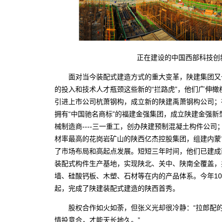
正在建设的中国西部科技创新
面对当今装配式建造方式的重大变革，陕建集团又一
的投入和技术人才瓶颈这些新的“拦路虎”，他们广伸
引进上市公司杭萧钢构，成立新的陕建禹萧钢构公司；
拥有“中国驰名商标”的福建金强集团，成立陕建金强
械制造商----三一重工，创办陕建预制混凝土构件公
材率最高的花岗岩矿山的陕西亿杰控股集团，组建内蒙
了市场布局和高起点发展。短短三年时间，他们已建成
装配式构件生产基地，实现陕北、关中、陕南全覆盖，
墙、硅酸钙板、木塑、石材等在内的产品体系。今年10
起，完成了陕建装配式建造的陕西首秀。
股权合作如火如荼，但张义光却很冷静：“拉郎配的
情投意合，才能天长地久。”