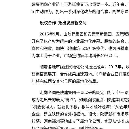
建集团向产业链上下游延伸又迈出重要一步。近年来，
团主动作为，打出一系列深化改革的组合拳，闯关
股权合作 拓出发展新空间
2015年9月，由陕建集团和安康高新集团、安康城
开启了以产权为纽带的企业属地化序幕。股权的结合，
岗位和税收，加快当地建筑市场升级换代，也为深耕本
为本土骨干企业，市场签约额年均增长40%以上。
随着各地市组建属地化公司接近尾声，2017年，
磋商密集展开，合作成果加速落地。3户新企业已在灞
年将完成西安其它县区的属地化布局。
走向全国是陕建集团一直以来的既定目标，但一路走
成为走出去的最大“痛点”。如何消除痛点，陕建集团
“树要长得大，就要扎下根，根深才能叶茂嘛！”从去
企业，建立陕建的省外根据地。很快，陕建就在市场基
拉萨、河南郑州等地成立了属地化公司，实现从“走出去”
场合同签约额近300亿元，同比增长20%。