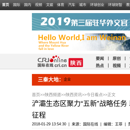
首页
国际
国内
视频
文娱
体育
汽车
城市
环球创业
环球财智
教
要闻
｜
原创
｜
热点
｜
视频
｜
三秦大地：
企业
首页
>>
陕西频道
>>
陕西资讯
>>
今日看点
>>正文
浐灞生态区聚力“五新”战略任务
征程
2018-01-29 13:54:30
|
来源：国际在线
|
编辑：王菲
|