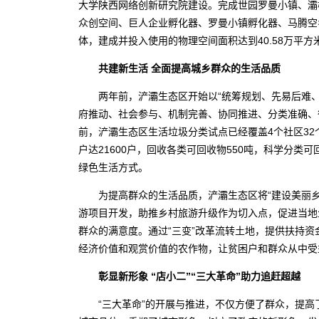
大学陕西网络创新研究院建设。完成世园罗曼小镇、灞
众创空间、巨人企业孵化器、罗曼小镇孵化器、马腾空
体，建成并投入使用的物理空间面积达到40.58万平方米
共建新生活 全面提高城乡群众的生活品质
两年前，浐灞生态区开始以“统筹规划、先易后难、循
府推动、社会参与、机制完善、协同推进、分类准确、
前，浐灞生态区生活垃圾分类试点已经覆盖4个社区32
户达21600户，回收各类可回收物550吨，科学分类
绿色生活方式。
为提高群众的生活品质，浐灞生态区将“建设美丽乡
游项目开发，助推乡村旅游升级作为切入点，促进当地
群众的满意度。通过“三变”改革流转土地，提供扶持
经济价值和观赏价值的农作物，让贫困户和群众从中
彰显新形象 “店小二”“三大革命”助力追赶超越
“三大革命”的开展与推进，不仅方便了群众，提高