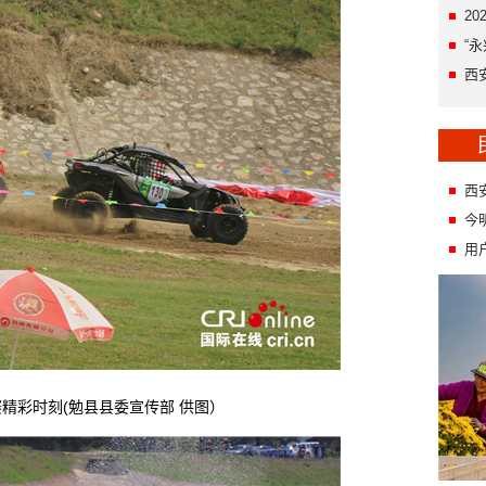
2
“
西
西
今
用
彩时刻(勉县县委宣传部 供图）