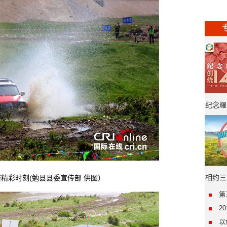
纪念耀
年·“
相约三
彩时刻(勉县县委宣传部 供图）
第
2
以