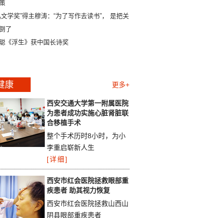
策
迅文学奖”得主穆涛：“为了写作去读书”， 是把关系
倒了
聪《浮生》获中国长诗奖
健康
更多+
西安交通大学第一附属医院
为患者成功实施心脏肾脏联
合移植手术
整个手术历时8小时，为小
李重启崭新人生
[详细]
西安市红会医院拯救眼部重
疾患者 助其视力恢复
西安市红会医院拯救山西山
阴县眼部重疾患者