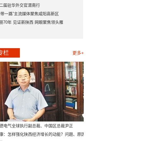
二届驻华外交官渭南行
一带一路”主流媒体聚焦咸阳高新区
丽70年 见证新陕西 网眼聚焦领头雁
专栏
更多+
德电气全球执行副总裁、中国区总裁尹正
康：怎样强化陕西经济增长的动能？问题、原因