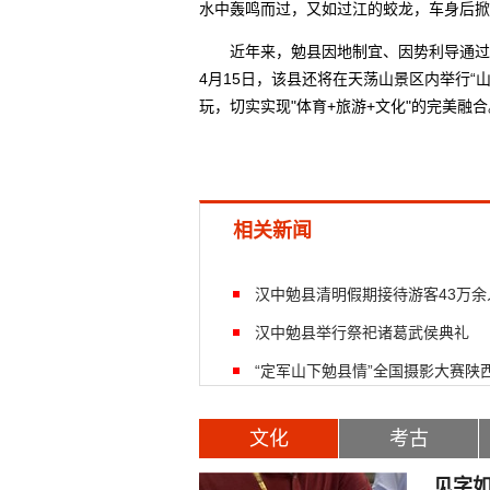
水中轰鸣而过，又如过江的蛟龙，车身后掀
近年来，勉县因地制宜、因势利导通过举
4月15日，该县还将在天荡山景区内举行“
玩，切实实现"体育+旅游+文化"的完美融合
相关新闻
汉中勉县清明假期接待游客43万余
汉中勉县举行祭祀诸葛武侯典礼
“定军山下勉县情”全国摄影大赛陕
文化
考古
见字如