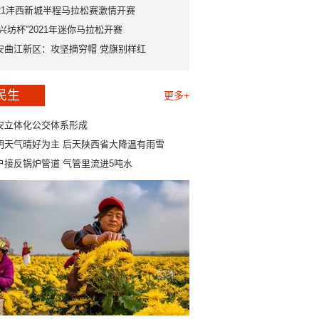
021沣西新城半程马拉松赛激情开赛
永兴坊杯”2021年迷你马拉松开赛
安曲江新区：攻坚摘穷帽 党旗别样红
民生
更多+
安立体化公交体系形成
明天气晴好为主 后天陕西省大降温有雨雪
户接反锅炉管道 气管里流进5吨水