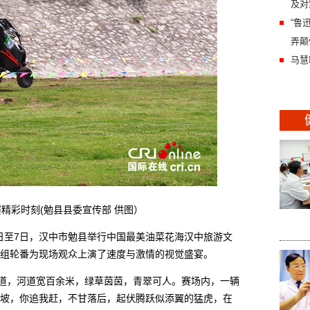
及对
“鲁
弄颠
马慧
彩时刻(勉县县委宣传部 供图）
日至7日，汉中市勉县举行中国最美油菜花海汉中旅游文
组轮番为现场观众上演了速度与激情的视觉盛宴。
道，河道宽百余米，绿草茵茵，青翠可人。赛场内，一辆
坡，你追我赶，不甘落后，起伏腾跃似添翼的猛虎，在