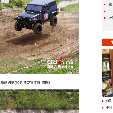
第
“
壮
彩时刻(勉县县委宣传部 供图）
施耐
王建