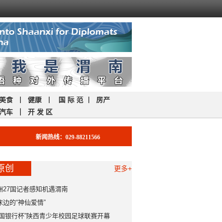
美食
｜
健康
｜
国 际 范
｜
房产
汽车
｜
开 发 区
新闻热线：029-88211566
原创
更多+
洲27国记者感知机遇渭南
床边的“神仙爱情”
中国银行杯”陕西青少年校园足球联赛开幕