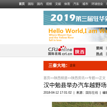
首页
国际
国内
视频
文娱
体育
汽车
城市
环球创业
要闻
热点
三秦大地：
企业
首页
>>
陕西频道
>>
陕西资讯
>>
专题
>>正文
汉中勉县举办汽车越野场
2018-04-12 17:01:02
|
来源：
国际在线
|
编