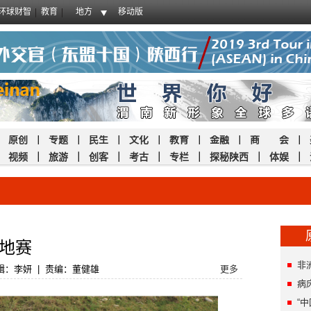
环球财智
教育
地方
移动版
｜
原创
｜
专题
｜
民生
｜
文化
｜
教育
｜
金融
｜
商 会
｜
｜
视频
｜
旅游
｜
创客
｜
考古
｜
专栏
｜
探秘陕西
｜
体娱
｜
地赛
非
辑：李妍
|
责编：董健雄
更多
病
“