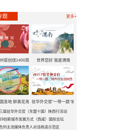
专题
更多+
州窑创烧1400周
世界您好 我是渭南
一带一路”中外记者
大型采访活动
国圣地 醉美花海
驻华外交官“一带一路”城
三届驻华外交官（东盟十国）陕西行活动
勉县
市行走进陕西
019创新城市发展方式（西咸）国际论坛
色列主流媒体负责人对话杨凌示范区