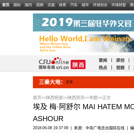
首页
国际
国内
视频
文娱
体育
汽车
城市
环球创业
环球财智
教
要闻
｜
原创
｜
热点
｜
视频
｜
三秦大地：
企业
首页
>>
陕西频道
>>
陕西资讯
>>
专题
>>正文
埃及 梅·阿舒尔 MAI HATEM M
ASHOUR
2018-05-08 19:37:09
|
来源：中央广电总台国际在线
|
编