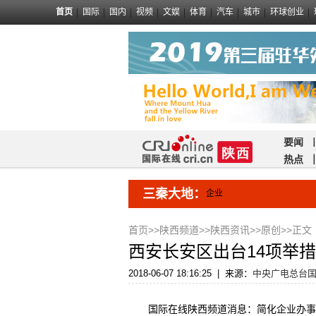
首页
国际
国内
视频
文娱
体育
汽车
城市
环球创业
要闻
热点
三秦大地：
企业
首页
>>
陕西频道
>>
陕西资讯
>>
原创
>>正文
西安长安区出台14项举
2018-06-07 18:16:25
|
来源：
中央广电总台
国际在线陕西频道消息：简化企业办事流程