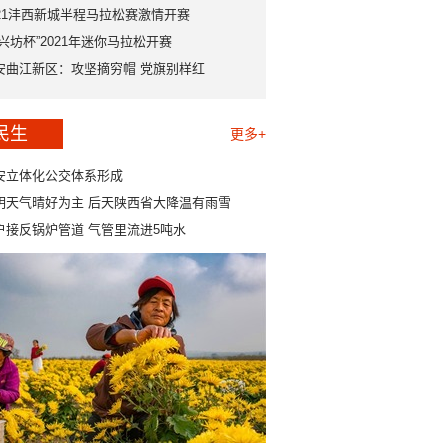
021沣西新城半程马拉松赛激情开赛
永兴坊杯”2021年迷你马拉松开赛
安曲江新区：攻坚摘穷帽 党旗别样红
民生
更多+
安立体化公交体系形成
明天气晴好为主 后天陕西省大降温有雨雪
户接反锅炉管道 气管里流进5吨水