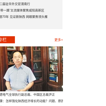
二届驻华外交官渭南行
一带一路”主流媒体聚焦咸阳高新区
丽70年 见证新陕西 网眼聚焦领头雁
专栏
更多+
德电气全球执行副总裁、中国区总裁尹正
康：怎样强化陕西经济增长的动能？问题、原因