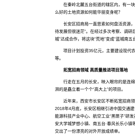
在秦岭北麓五台街道的辖区内，有一块千
么好的土地资源如何能华丽变身呢？
长安区招商局一直思索如何盘活资源，而
待发展但很迷茫”。在经过多次考察、调研
城”达成合作，将这块“荒地”变成“蓝城南五
项目计划投资35亿元，主要建设现代农
等。
拓宽招商领域 高质量推进项目落地
行走在五月的长安，映入眼帘的是连绵不
湃的是矗立着一个个“高大上”的项目。
近年来，西安市长安区不断拓宽招商领域
2018年4月底，长安区相继引进中国交通
能源科技产业中心、航空工业“黑匣子”研发
安大学城梦想小镇、南五台·春风长乐小镇等
交出了一份漂亮的对外开放成绩单。