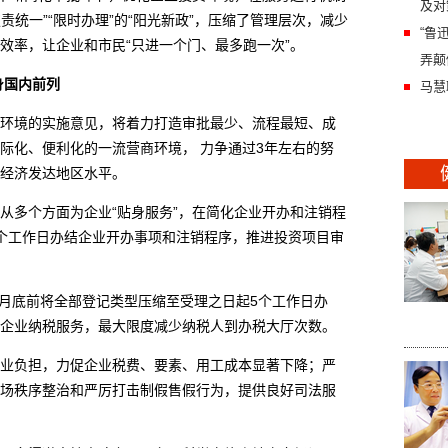
及对
责统一”“限时办理”的“阳光新政”，压缩了管理层次，减少
“鲁
效率，让企业和市民“只进一个门、最多跑一次”。
弄颠
身国内前列
马慧
境的实施意见，将着力打造审批最少、流程最短、成
际化、便利化的一流营商环境， 力争通过3年左右的努
经济发达地区水平。
多个方面为企业“贴身服务”，在简化企业开办和注销程
个工作日办结企业开办事项和注销程序，推进投资项目审
月底前将全部登记类型压缩至受理之日起5个工作日办
企业纳税服务，最大限度减少纳税人到办税大厅次数。
负担，力促企业税费、要素、用工成本显著下降；严
场秩序整治和严厉打击制假售假行为，提供良好司法服