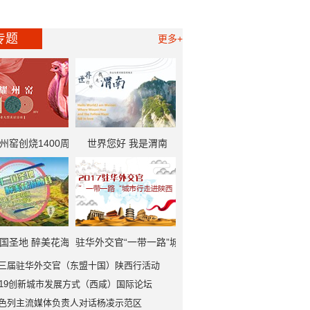
专题
更多+
州窑创烧1400周
世界您好 我是渭南
一带一路”中外记者
大型采访活动
国圣地 醉美花海
驻华外交官“一带一路”城
三届驻华外交官（东盟十国）陕西行活动
勉县
市行走进陕西
019创新城市发展方式（西咸）国际论坛
色列主流媒体负责人对话杨凌示范区