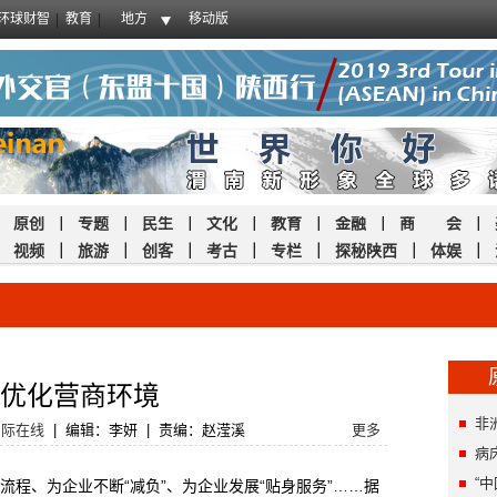
环球财智
教育
地方
移动版
｜
原创
｜
专题
｜
民生
｜
文化
｜
教育
｜
金融
｜
商 会
｜
｜
视频
｜
旅游
｜
创客
｜
考古
｜
专栏
｜
探秘陕西
｜
体娱
｜
措优化营商环境
非
国际在线
|
编辑：李妍
|
责编：赵滢溪
更多
病
“
、为企业不断“减负”、为企业发展“贴身服务”……据