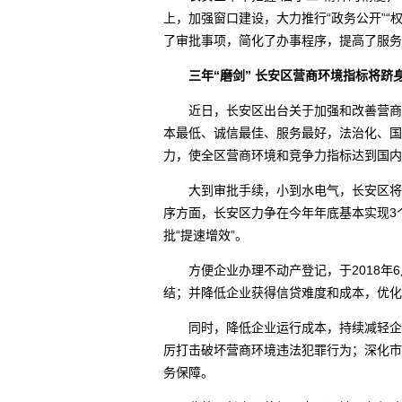
上，加强窗口建设，大力推行“政务公开”“权
了审批事项，简化了办事程序，提高了服务
三年“磨剑” 长安区营商环境指标将跻
近日，长安区出台关于加强和改善营商环
本最低、诚信最佳、服务最好，法治化、国
力，使全区营商环境和竞争力指标达到国内
大到审批手续，小到水电气，长安区将从
序方面，长安区力争在今年年底基本实现3
批“提速增效”。
方便企业办理不动产登记，于2018年6
结；并降低企业获得信贷难度和成本，优化
同时，降低企业运行成本，持续减轻企业
厉打击破坏营商环境违法犯罪行为；深化市
务保障。