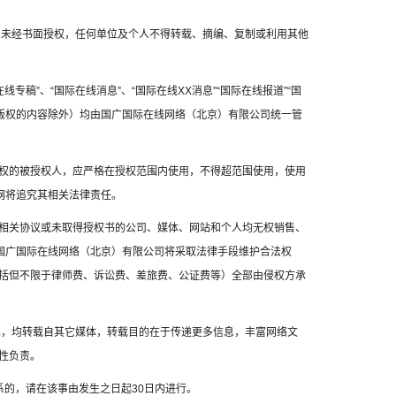
容，未经书面授权，任何单位及个人不得转载、摘编、复制或利用其他
线专稿”、“国际在线消息”、“国际在线XX消息”“国际在线报道”“国
方版权的内容除外）均由国广国际在线网络（北京）有限公司统一管
权的被授权人，应严格在授权范围内使用，不得超范围使用，使用
网将追究其相关法律责任。
相关协议或未取得授权书的公司、媒体、网站和个人均无权销售、
，国广国际在线网络（北京）有限公司将采取法律手段维护合法权
括但不限于律师费、诉讼费、差旅费、公证费等）全部由侵权方承
作品，均转载自其它媒体，转载目的在于传递更多信息，丰富网络文
性负责。
系的，请在该事由发生之日起30日内进行。