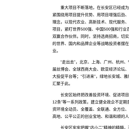
重大项目不断落地，在长安区已经成为常
紧围绕用项目提升优势、用项目增强后劲、
理念，以现代农业、高新技术、现代服务、
项目，紧盯世界500强、中国500强和行
双赢合作伙伴。同时，坚持选商招商，切实
的世界、国内和品牌企业等战略投资者摆在
业。
“走出去”，北京、上海、广州、杭州、
届丝博会、全球西商大会、欧亚经济论坛、
大投促平台等；“引进来”，绿地长安城、
汇聚于此。
长安区始终把改善投资环境、促进项目建
12条”等一系列政策，建立健全政企不定
资环境全动员、全覆盖、全联通、全方位、
高地、公平公正的创业宝地、和谐和顺的人
长安区牢牢把握“店小二”精神的精髓，