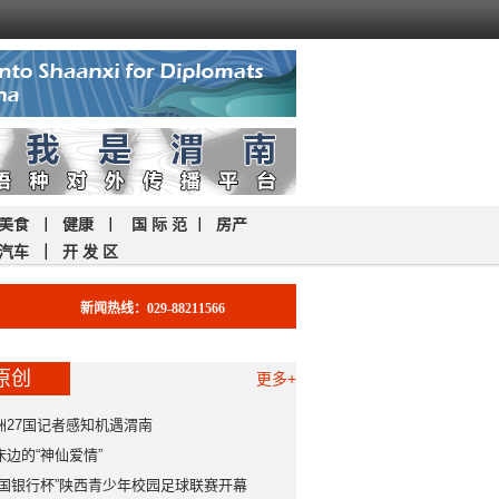
美食
｜
健康
｜
国 际 范
｜
房产
汽车
｜
开 发 区
新闻热线：029-88211566
原创
更多+
洲27国记者感知机遇渭南
床边的“神仙爱情”
中国银行杯”陕西青少年校园足球联赛开幕