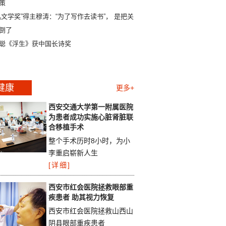
策
迅文学奖”得主穆涛：“为了写作去读书”， 是把关系
倒了
聪《浮生》获中国长诗奖
健康
更多+
西安交通大学第一附属医院
为患者成功实施心脏肾脏联
合移植手术
整个手术历时8小时，为小
李重启崭新人生
[详细]
西安市红会医院拯救眼部重
疾患者 助其视力恢复
西安市红会医院拯救山西山
阴县眼部重疾患者