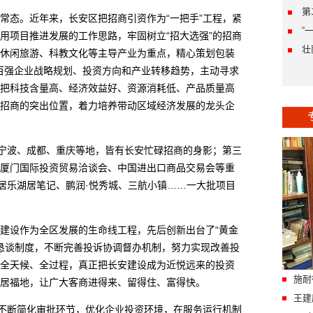
第
态。近年来，长安区把招商引资作为“一把手”工程，紧
“
用项目推进发展的工作思路，牢固树立“招大选强”的招商
壮
休闲旅游、科教文化等主导产业为重点，精心策划包装
业百强企业战略规划、投资方向和产业转移趋势，主动寻求
把科技含量高、经济效益好、资源消耗低、产品质量高
招商的突出位置，着力培养带动区域经济发展的龙头企
宁波、成都、重庆等地，皆有长安忙碌招商的身影；第三
厦门国际投资贸易洽谈会、中国进出口商品交易会等重
雅居乐湖居笔记、鹏润·悦秀城、三航小镇……一大批项目
设作为全区发展的生命线工程，先后创新出台了“黄金
期恳谈制度，不断完善投诉协调督办机制，努力实现改善投
全天候、全过程，真正把长安建设成为近悦远来的投资
施耐
居福地，让广大客商进得来、留得住、富得快。
王建
不断简化审批环节，优化企业投资环境，在服务运行机制