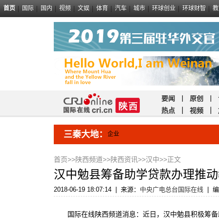
首页
国际
国内
视频
文娱
体育
汽车
城市
环球创业
环球财智
教
要闻
｜
原创
｜
热点
｜
视频
｜
三秦大地：
企业
首页
>>
陕西频道
>>
陕西资讯
>>
汉中
>>正文
汉中勉县筹备助学贷款办理推动
2018-06-19 18:07:14
|
来源：
中央广电总台国际在线
|
编
国际在线陕西频道消息：近日，汉中勉县积极筹备助