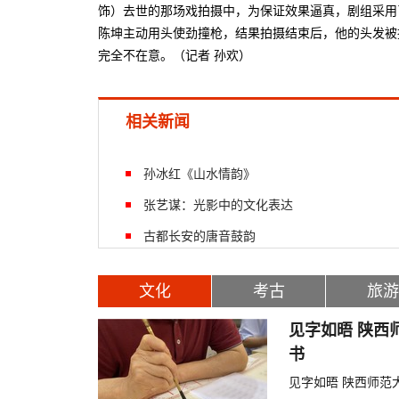
饰）去世的那场戏拍摄中，为保证效果逼真，剧组采用
陈坤主动用头使劲撞枪，结果拍摄结束后，他的头发被
完全不在意。（记者 孙欢）
相关新闻
孙冰红《山水情韵》
张艺谋：光影中的文化表达
古都长安的唐音鼓韵
文化
考古
旅游
见字如晤 陕西
书
见字如晤 陕西师范