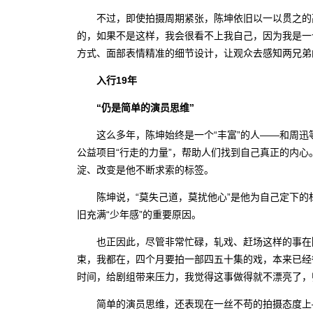
不过，即使拍摄周期紧张，陈坤依旧以一以贯之的高
的，如果不是这样，我会很看不上我自己，因为我是一
方式、面部表情精准的细节设计，让观众去感知两兄弟
入行19年
“仍是简单的演员思维”
这么多年，陈坤始终是一个“丰富”的人——和周迅
公益项目“行走的力量”，帮助人们找到自己真正的内心
淀、改变是他不断求索的标签。
陈坤说，“莫失己道，莫扰他心”是他为自己定下的标
旧充满“少年感”的重要原因。
也正因此，尽管非常忙碌，轧戏、赶场这样的事在陈
束，我都在，四个月要拍一部四五十集的戏，本来已经
时间，给剧组带来压力，我觉得这事做得就不漂亮了，
简单的演员思维，还表现在一丝不苟的拍摄态度上