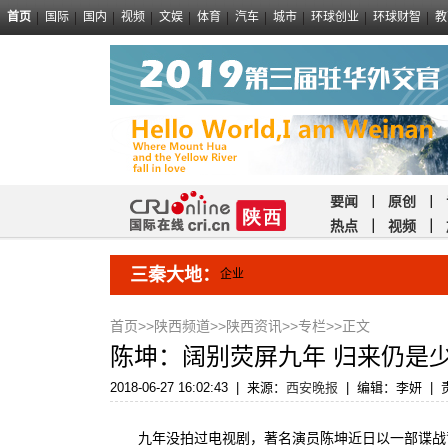
首页
国际
国内
视频
文娱
体育
汽车
城市
环球创业
环球财智
教
要闻
｜
原创
｜
热点
｜
视频
｜
三秦大地：
企业
首页
>>
陕西频道
>>
陕西资讯
>>
专栏
>>正文
陈坤：阔别荧屏九年 归来仍是
2018-06-27 16:02:43
|
来源：
西安晚报
|
编辑：李妍
|
九年没拍过电视剧，著名演员陈坤近日以一部谍战背