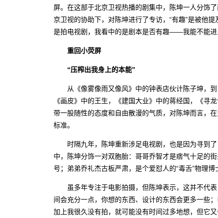
屏。在这部于北京卫视热播的剧集中，陈坤一人分饰了
京卫视的协助下，对陈坤进行了专访，“有趣”是被他提
是拍电视剧，我看中的是剧本是否有趣——我能不能进
重回小荧屏
“压榨出我身上的本能”
从《像雾像雨又像风》中的钟表店伙计陈子坤，到
《画皮》中的王生，《建国大业》中的蒋经国，《寻龙
带一股随性的态度和自由散漫的气质，对陈坤而言，在角
标准。
时隔九年，陈坤重新涉足电视剧，也是因为寻到了自己
中，陈坤分饰一对双胞胎：哥哥乔智才是痞气十足的街头
号；弟弟乔礼杰古板严肃，是个爱怼人的“毒舌”物理博
虽多年专注于电影拍摄，但陈坤表示，这并不代表自
间会充分一点，你想的东西、设计的东西会更多一些；
加上我很久没有拍，就可能没有时间过多地想，但它又