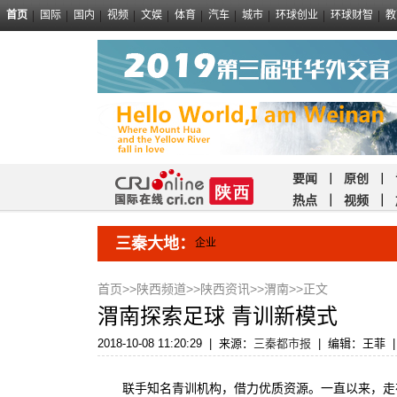
首页
国际
国内
视频
文娱
体育
汽车
城市
环球创业
环球财智
教
要闻
｜
原创
｜
热点
｜
视频
｜
三秦大地：
企业
首页
>>
陕西频道
>>
陕西资讯
>>
渭南
>>正文
渭南探索足球 青训新模式
2018-10-08 11:20:29
|
来源：
三秦都市报
|
编辑：王菲
|
联手知名青训机构，借力优质资源。一直以来，走在