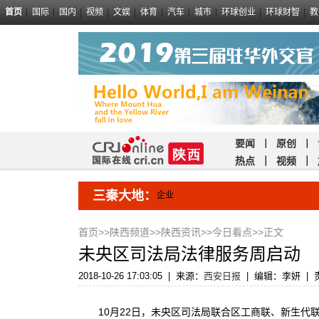
首页
国际
国内
视频
文娱
体育
汽车
城市
环球创业
环球财智
教
要闻
｜
原创
｜
热点
｜
视频
｜
三秦大地：
企业
首页
>>
陕西频道
>>
陕西资讯
>>
今日看点
>>正文
未央区司法局法律服务周启动
2018-10-26 17:03:05
|
来源：
西安日报
|
编辑：李妍
|
10月22日，未央区司法局联合区工商联、新生代联谊