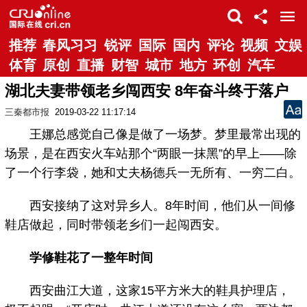
推荐
春风习习
锐评
国际
国内
评论
视频
文娱
体育
原创
直播
财智
城市
地方
环创
汽车
湖北夫妻带领老乡闯西安 8年奋斗终于落户
三秦都市报
2019-03-22 11:17:14
王娜总感觉自己像是做了一场梦。梦里最常出现的
场景，是在西安火车站那个“两眼一抹黑”的早上——除
了一个行李袋，她和丈夫杨德兵一无所有、一穷二白。
西安接纳了这对异乡人。8年时间，他们从一间修
鞋店做起，同时带领老乡们一起闯西安。
学修鞋花了一整年时间
西安曲江大道，这家15平方米大的鞋具护理店，