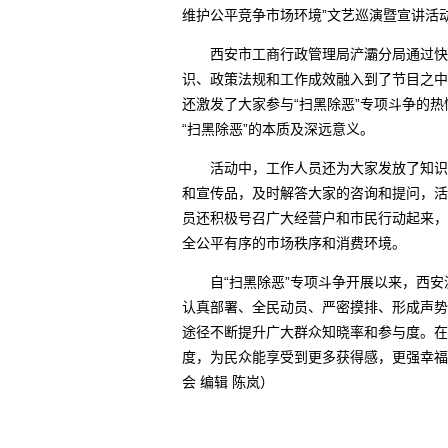
维护公平竞争市场环境”文艺巡演暨宣讲活
西安市工商行政管理局浐灞分局通过快板
识、政策法规和工作成效融入到了节目之中
还激发了大家参与“扫黑除恶”专项斗争的
“扫黑除恶”的本质及深远意义。
活动中，工作人员还为大家发放了知识手
和宣传品，及时解答大家的咨询和提问，活
员还积极号召广大经营户和市民行动起来，
全公平有序的市场秩序和消费环境。
自“扫黑除恶”专项斗争开展以来，西安
认真部署、全民动员、严密摸排、形成声势
途径不断提升广大群众知晓率和参与度。在
度，为民众能享受到更多获得感，更强幸福
会 编辑 陈岚）