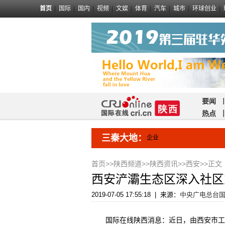
首页
国际
国内
视频
文娱
体育
汽车
城市
环球创业
要闻
热点
三秦大地：
企业
首页
>>
陕西频道
>>
陕西资讯
>>
西安
>>正文
西安浐灞生态区深入社区
2019-07-05 17:55:18
|
来源：
中央广电总台
国际在线陕西消息：近日，由西安市工商行