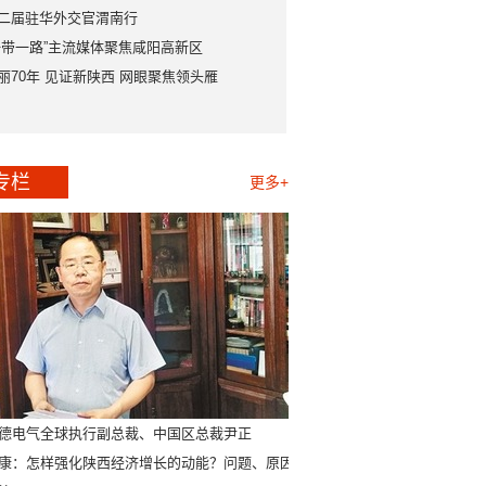
二届驻华外交官渭南行
一带一路”主流媒体聚焦咸阳高新区
丽70年 见证新陕西 网眼聚焦领头雁
专栏
更多+
德电气全球执行副总裁、中国区总裁尹正
康：怎样强化陕西经济增长的动能？问题、原因