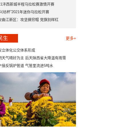
021沣西新城半程马拉松赛激情开赛
永兴坊杯”2021年迷你马拉松开赛
安曲江新区：攻坚摘穷帽 党旗别样红
民生
更多+
安立体化公交体系形成
明天气晴好为主 后天陕西省大降温有雨雪
户接反锅炉管道 气管里流进5吨水