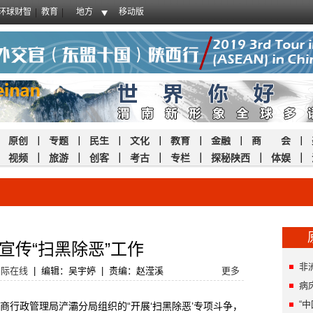
环球财智
教育
地方
移动版
｜
原创
｜
专题
｜
民生
｜
文化
｜
教育
｜
金融
｜
商 会
｜
｜
视频
｜
旅游
｜
创客
｜
考古
｜
专栏
｜
探秘陕西
｜
体娱
｜
宣传“扫黑除恶”工作
非
国际在线
|
编辑：吴宇婷
|
责编：赵滢溪
更多
病
“
政管理局浐灞分局组织的“开展‘扫黑除恶’专项斗争，