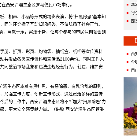
动在西安浐灞生态区罗马便民市场举行。
2
“
、相声、小品等形式的精彩表演，将“扫黑除恶”基本知
西
，同时还穿插了互动知识问答，不仅弘扬了社会正气，
热情，寓教于乐，寓法于势，让每个参与的市民深刻领会到
册、折页、彩页、购物袋、抽纸盒、纸杯等宣传资料
西
动共发放各类宣传资料和宣传品2100余份。同时工作人
今
共同整治市场乱象和违法违规经营行为，创建、维护安
用
浐灞生态区本着有黑扫黑、有恶除恶、有乱治乱的原则，
，加强宣传力度，创新宣传形式，通过灵活多样的宣传
今后的工作中，西安浐灞生态区将不断加大“扫黑除恶”力
感，更大安全感贡献力量。（供稿 西安浐灞生态区管委