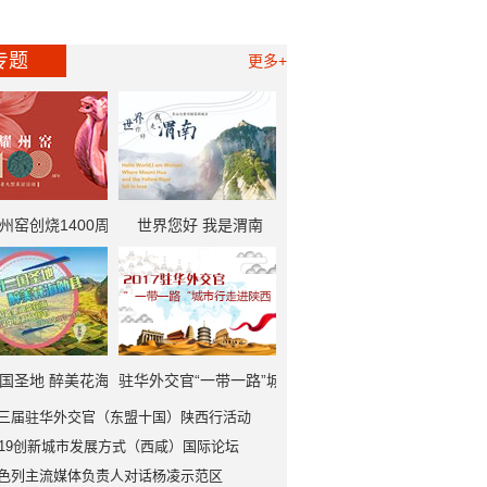
专题
更多+
州窑创烧1400周
世界您好 我是渭南
一带一路”中外记者
大型采访活动
国圣地 醉美花海
驻华外交官“一带一路”城
三届驻华外交官（东盟十国）陕西行活动
勉县
市行走进陕西
019创新城市发展方式（西咸）国际论坛
色列主流媒体负责人对话杨凌示范区