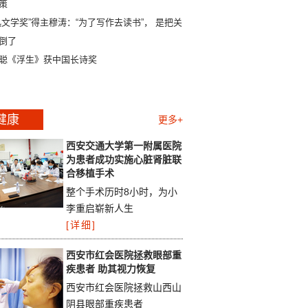
策
迅文学奖”得主穆涛：“为了写作去读书”， 是把关系
倒了
聪《浮生》获中国长诗奖
健康
更多+
西安交通大学第一附属医院
为患者成功实施心脏肾脏联
合移植手术
整个手术历时8小时，为小
李重启崭新人生
[详细]
西安市红会医院拯救眼部重
疾患者 助其视力恢复
西安市红会医院拯救山西山
阴县眼部重疾患者