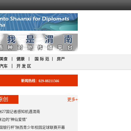
美食
｜
健康
｜
国 际 范
｜
房产
汽车
｜
开 发 区
新闻热线：029-88211566
原创
更多+
洲27国记者感知机遇渭南
床边的“神仙爱情”
中国银行杯”陕西青少年校园足球联赛开幕