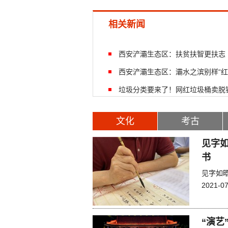
相关新闻
西安浐灞生态区：扶贫扶智更扶志
西安浐灞生态区：灞水之滨别样“红
垃圾分类要来了！网红垃圾桶卖脱销
文化
考古
见字如
书
见字如
2021-07
“演艺