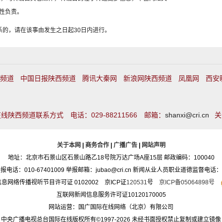
性负责。
系的，请在该事由发生之日起30日内进行。
频道
中国日报陕西频道
腾讯大秦网
新浪网陕西频道
凤凰网
西安
线陕西频道联系方式 电话：029-88211566 邮箱：
shanxi@cri.cn
关
关于本网
|
商务合作
|
广播广告
|
网站声明
地址：北京市石景山区石景山路乙18号院万达广场A座15层 邮政编码：100040
：010-67401009 举报邮箱：jubao@cri.cn 新闻从业人员职业道德监督电话：010-6
息网络传播视听节目许可证 0102002 京ICP证
120531
号
京ICP备05064898号
互联网新闻信息服务许可证10120170005
网站运营：国广国际在线网络（北京）有限公司
中央广播电视总台国际在线版权所有©1997-
2026 未经书面授权禁止复制或建立镜像