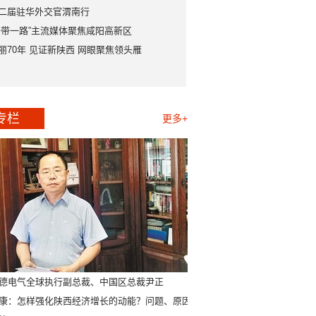
二届驻华外交官渭南行
一带一路”主流媒体聚焦咸阳高新区
丽70年 见证新陕西 网眼聚焦领头雁
专栏
更多+
德电气全球执行副总裁、中国区总裁尹正
康：怎样强化陕西经济增长的动能？问题、原因