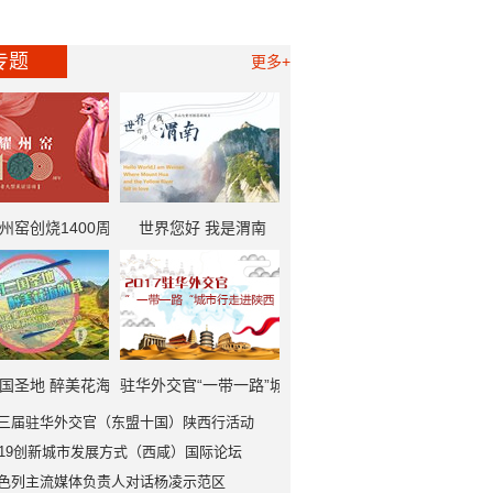
专题
更多+
州窑创烧1400周
世界您好 我是渭南
一带一路”中外记者
大型采访活动
国圣地 醉美花海
驻华外交官“一带一路”城
三届驻华外交官（东盟十国）陕西行活动
勉县
市行走进陕西
019创新城市发展方式（西咸）国际论坛
色列主流媒体负责人对话杨凌示范区