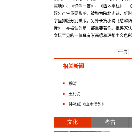
照地》、《惊鸿一瞥》、《西地平线》、《
奴》产生重要影响，被称为陕北史诗、新时
字竖排版分别重版。另外长篇小说《愁容骑
传》，亦被认为是一部重要著作。批评家认
文坛罕见的一位具有崇高感和理想主义色彩
上一页
相关新闻
穆涛
王行舟
孙冰红《山水情韵》
文化
考古