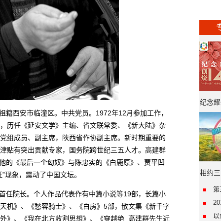
纪念耀
籍西安市临潼区。中共党员。1972年12月参加工作，
年·“
，历任《延安文学》主编、省文联常委、《新大陆》杂
党组成员、副主席，陕西省作协副主席。新时期重要的
津贴有突出贡献专家，国务院跨世纪三五人才。高建群
前，他的《最后一个匈奴》与陈忠实的《白鹿原》、贾平凹
相约三
征”现象，震动了中国文坛。
第
首任院长。个人作品代表作有中篇小说等19部，长篇小
2
天机》、《愁容骑士》、《白房》5部，散文集《新千字
以
外》、《我在北方收割思想》、《穿越绝 高建群先生近