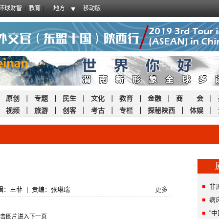
环球财智
教育
地方
移动版
｜
原创
｜
专题
｜
民生
｜
文化
｜
教育
｜
金融
｜
商 会
｜
｜
视频
｜
旅游
｜
创客
｜
考古
｜
专栏
｜
探秘陕西
｜
体娱
｜
非
辑：王菲
|
责编：张琳瑞
更多
病
“
击图片进入下一页