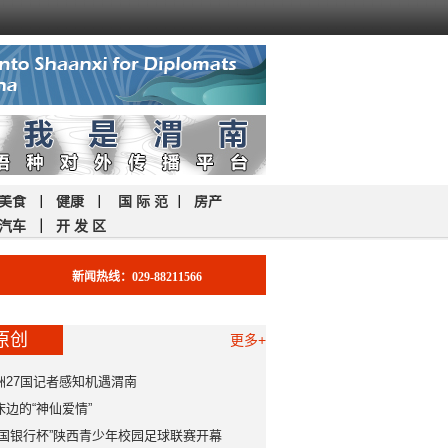
美食
｜
健康
｜
国 际 范
｜
房产
汽车
｜
开 发 区
新闻热线：029-88211566
原创
更多+
洲27国记者感知机遇渭南
床边的“神仙爱情”
中国银行杯”陕西青少年校园足球联赛开幕