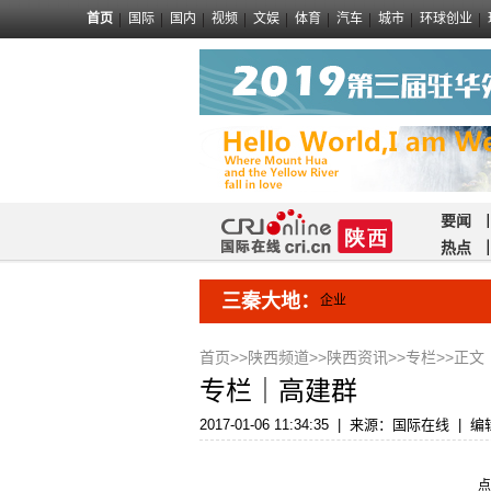
首页
国际
国内
视频
文娱
体育
汽车
城市
环球创业
要闻
热点
三秦大地：
企业
首页
>>
陕西频道
>>
陕西资讯
>>
专栏
>>正文
专栏｜高建群
2017-01-06 11:34:35
|
来源：国际在线
|
编
点