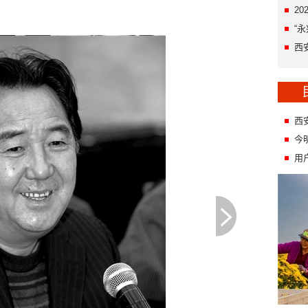
2
“
西
西
今
用