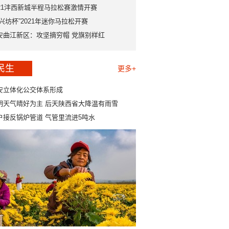
021沣西新城半程马拉松赛激情开赛
永兴坊杯”2021年迷你马拉松开赛
安曲江新区：攻坚摘穷帽 党旗别样红
民生
更多+
安立体化公交体系形成
明天气晴好为主 后天陕西省大降温有雨雪
户接反锅炉管道 气管里流进5吨水