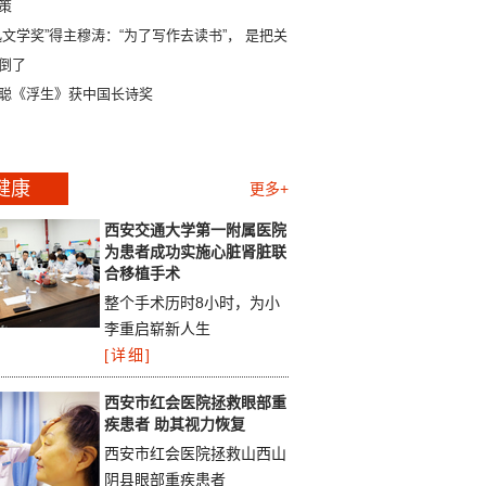
策
迅文学奖”得主穆涛：“为了写作去读书”， 是把关系
倒了
聪《浮生》获中国长诗奖
健康
更多+
西安交通大学第一附属医院
为患者成功实施心脏肾脏联
合移植手术
整个手术历时8小时，为小
李重启崭新人生
[详细]
西安市红会医院拯救眼部重
疾患者 助其视力恢复
西安市红会医院拯救山西山
阴县眼部重疾患者