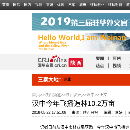
首页
国际
国内
视频
文娱
体育
汽车
城市
环球创业
环球财智
教
要闻
｜
原创
｜
热点
｜
视频
｜
三秦大地：
企业
首页
>>
陕西频道
>>
陕西资讯
>>
汉中
>>正文
汉中今年飞播造林10.2万亩
2018-05-22 17:51:09
|
来源：
陕西日报
|
编辑：李妍
|
记者日前从汉中市林业局获悉，今年汉中市飞播造林规划