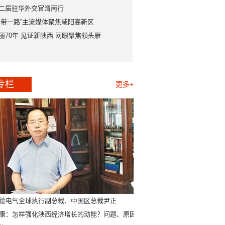
二届驻华外交官渭南行
一带一路”主流媒体聚焦咸阳高新区
丽70年 见证新陕西 网眼聚焦领头雁
专栏
更多+
德电气全球执行副总裁、中国区总裁尹正
康：怎样强化陕西经济增长的动能？问题、原因