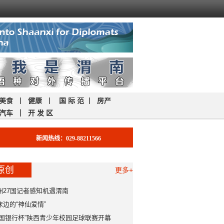
美食
｜
健康
｜
国 际 范
｜
房产
汽车
｜
开 发 区
新闻热线：029-88211566
原创
更多+
洲27国记者感知机遇渭南
床边的“神仙爱情”
中国银行杯”陕西青少年校园足球联赛开幕