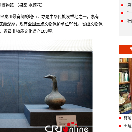
南博物馆 （摄影 水莲花）
第
“
秦川最宽阔的地带，亦是中华民族发祥地之一，素有
壮
史底蕴深厚，现有全国重点文物保护单位59处，省级文物保
项，省级非物质文化遗产103项。
施耐
王建