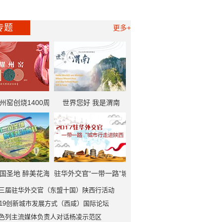
专题
更多+
州窑创烧1400周
世界您好 我是渭南
一带一路”中外记者
大型采访活动
国圣地 醉美花海
驻华外交官“一带一路”城
三届驻华外交官（东盟十国）陕西行活动
勉县
市行走进陕西
019创新城市发展方式（西咸）国际论坛
色列主流媒体负责人对话杨凌示范区