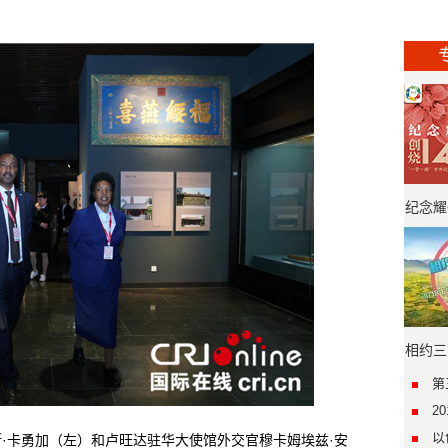
纪念耀
年·“
相约三
第
2
以
卡勇加（左）和卢旺达驻华大使馆外交官穆卡姆埃兹·安