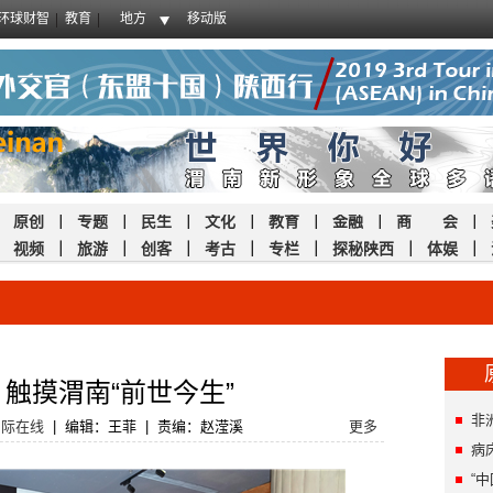
环球财智
教育
地方
移动版
｜
原创
｜
专题
｜
民生
｜
文化
｜
教育
｜
金融
｜
商 会
｜
｜
视频
｜
旅游
｜
创客
｜
考古
｜
专栏
｜
探秘陕西
｜
体娱
｜
触摸渭南“前世今生”
非
国际在线
|
编辑：王菲
|
责编：赵滢溪
更多
病
“