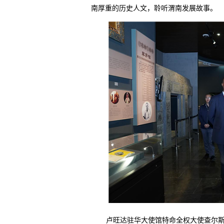
南厚重的历史人文，聆听渭南发展故事。
卢旺达驻华大使馆特命全权大使查尔斯·