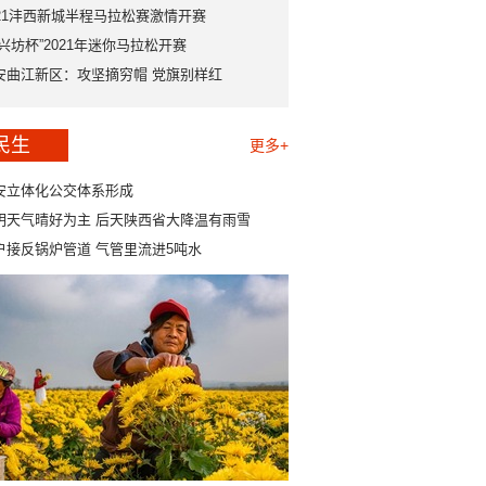
021沣西新城半程马拉松赛激情开赛
永兴坊杯”2021年迷你马拉松开赛
安曲江新区：攻坚摘穷帽 党旗别样红
民生
更多+
安立体化公交体系形成
明天气晴好为主 后天陕西省大降温有雨雪
户接反锅炉管道 气管里流进5吨水