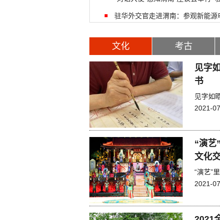
驻华外交官走进渭南：参观新能源
文化
考古
见字如
书
见字如
2021-07
“演艺
文化交
“演艺”
2021-07
202