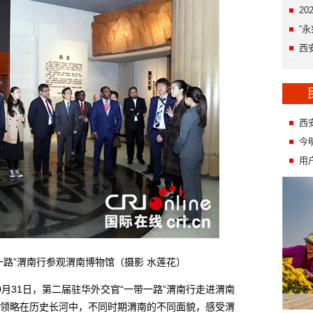
2
“
西
西
今
用
”渭南行参观渭南博物馆（摄影 水莲花）
31日，第二届驻华外交官“一带一路”渭南行走进渭南
领略在历史长河中，不同时期渭南的不同面貌，感受渭