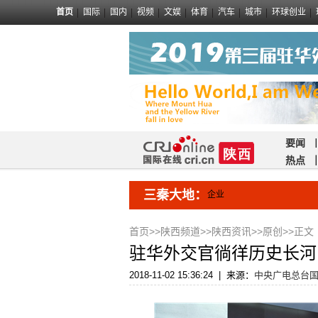
首页
国际
国内
视频
文娱
体育
汽车
城市
环球创业
要闻
热点
三秦大地：
企业
首页
>>
陕西频道
>>
陕西资讯
>>
原创
>>正文
驻华外交官徜徉历史长河 
2018-11-02 15:36:24
|
来源：
中央广电总台