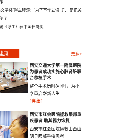
策
迅文学奖”得主穆涛：“为了写作去读书”， 是把关系
倒了
聪《浮生》获中国长诗奖
健康
更多+
西安交通大学第一附属医院
为患者成功实施心脏肾脏联
合移植手术
整个手术历时8小时，为小
李重启崭新人生
[详细]
西安市红会医院拯救眼部重
疾患者 助其视力恢复
西安市红会医院拯救山西山
阴县眼部重疾患者