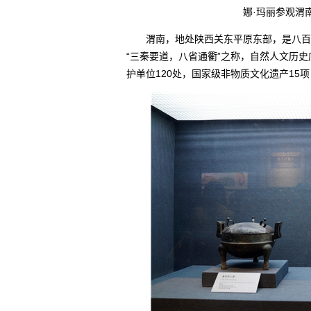
娜·玛丽参观渭
渭南，地处陕西关东平原东部，是八百里
“三秦要道，八省通衢”之称，自然人文历
护单位120处，国家级非物质文化遗产15