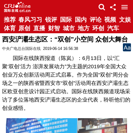
推荐
春风习习
锐评
国际
国内
评论
视频
文娱
体育
原创
直播
财智
城市
地方
环创
汽车
西安浐灞生态区：“双创”小空间 众创大舞台
中央广电总台国际在线
2019-06-14 16:56:38
国际在线陕西报道（陈岚）：6月13日，以“汇
聚‘双创’活力 澎湃发展动力”为主题的2019年全国大众
创业万众创新活动周正式启幕。作为全国“双创”周分会
场之一的陕西省暨西安市“双创”活动周在西安浐灞生态
区欧亚创意设计园正式启动。国际在线陕西频道现场采
访了多位落地西安浐灞生态区的企业代表，聆听他们的
创业感悟。